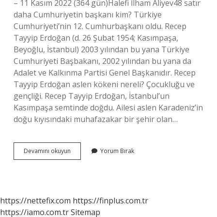
– 11 Kasım 2022 (364 gün)Halefi İlham Aliyev48 satır
daha Cumhuriyetin başkanı kim? Türkiye
Cumhuriyeti’nin 12. Cumhurbaşkanı oldu. Recep
Tayyip Erdoğan (d. 26 Şubat 1954; Kasımpaşa,
Beyoğlu, İstanbul) 2003 yılından bu yana Türkiye
Cumhuriyeti Başbakanı, 2002 yılından bu yana da
Adalet ve Kalkınma Partisi Genel Başkanıdır. Recep
Tayyip Erdoğan aslen kökeni nereli? Çocukluğu ve
gençliği. Recep Tayyip Erdoğan, İstanbul’un
Kasımpaşa semtinde doğdu. Ailesi aslen Karadeniz’in
doğu kıyısındaki muhafazakar bir şehir olan…
Cumhuriyet
Devamını okuyun
Yorum Bırak
Başkanının
Adı
Nedir
https://nettefix.com
https://finplus.com.tr
https://iamo.com.tr
Sitemap