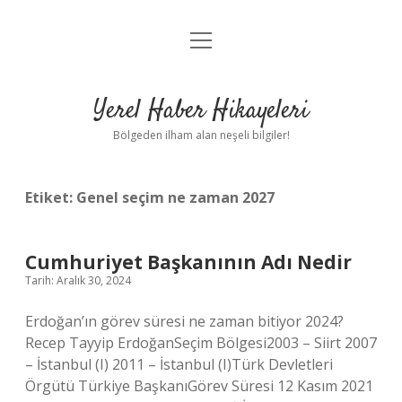
menüyü
Anasayfa
aç
Gizlilik Politikası
Yerel Haber Hikayeleri
Yasal Uyarı
Bölgeden ilham alan neşeli bilgiler!
Hakkımızda
Etiket:
Genel seçim ne zaman 2027
Cumhuriyet Başkanının Adı Nedir
Tarih: Aralık 30, 2024
Erdoğan’ın görev süresi ne zaman bitiyor 2024?
Recep Tayyip ErdoğanSeçim Bölgesi2003 – Siirt 2007
– İstanbul (I) 2011 – İstanbul (I)Türk Devletleri
Örgütü Türkiye BaşkanıGörev Süresi 12 Kasım 2021