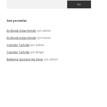
Arama
Son yorumlar
En Büyük Aslan Kimdir
için
admin
En Büyük Aslan Kimdir
için
Harun
Çepniler Türk Mü
için
admin
Çepniler Türk Mü
için
Belgin
Bekleme Süresine Ne Denir
için
admin
gir.net