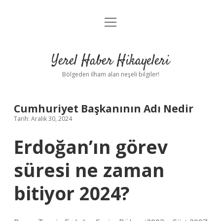
menüyü
Anasayfa
aç
Gizlilik Politikası
Yerel Haber Hikayeleri
Yasal Uyarı
Bölgeden ilham alan neşeli bilgiler!
Hakkımızda
Cumhuriyet Başkanının Adı Nedir
Tarih: Aralık 30, 2024
Erdoğan’ın görev
süresi ne zaman
bitiyor 2024?