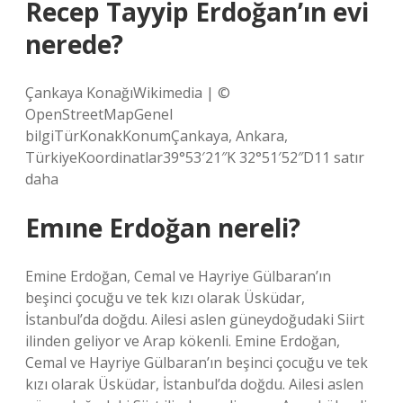
Recep Tayyip Erdoğan’ın evi
nerede?
Çankaya KonağıWikimedia | ©
OpenStreetMapGenel
bilgiTürKonakKonumÇankaya, Ankara,
TürkiyeKoordinatlar39°53′21″K 32°51′52″D11 satır
daha
Emıne Erdoğan nereli?
Emine Erdoğan, Cemal ve Hayriye Gülbaran’ın
beşinci çocuğu ve tek kızı olarak Üsküdar,
İstanbul’da doğdu. Ailesi aslen güneydoğudaki Siirt
ilinden geliyor ve Arap kökenli. Emine Erdoğan,
Cemal ve Hayriye Gülbaran’ın beşinci çocuğu ve tek
kızı olarak Üsküdar, İstanbul’da doğdu. Ailesi aslen