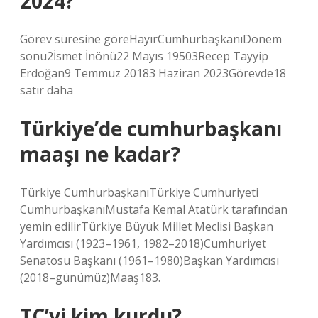
2024?
Görev süresine göreHayırCumhurbaşkanıDönem
sonu2İsmet İnönü22 Mayıs 19503Recep Tayyip
Erdoğan9 Temmuz 20183 Haziran 2023Görevde18
satır daha
Türkiye’de cumhurbaşkanı
maaşı ne kadar?
Türkiye CumhurbaşkanıTürkiye Cumhuriyeti
CumhurbaşkanıMustafa Kemal Atatürk tarafından
yemin edilirTürkiye Büyük Millet Meclisi Başkan
Yardımcısı (1923–1961, 1982–2018)Cumhuriyet
Senatosu Başkanı (1961–1980)Başkan Yardımcısı
(2018–günümüz)Maaş183.
TC’yi kim kurdu?