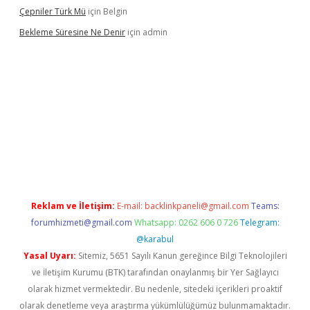
Çepniler Türk Mü
için
Belgin
Bekleme Süresine Ne Denir
için
admin
xper güncel giriş
betexpergir.net
Reklam ve İletişim:
E-mail:
backlinkpaneli@gmail.com
Teams:
forumhizmeti@gmail.com
Whatsapp: 0262 606 0 726
Telegram:
@karabul
Yasal Uyarı:
Sitemiz, 5651 Sayılı Kanun gereğince Bilgi Teknolojileri
ve İletişim Kurumu (BTK) tarafından onaylanmış bir Yer Sağlayıcı
olarak hizmet vermektedir. Bu nedenle, sitedeki içerikleri proaktif
olarak denetleme veya araştırma yükümlülüğümüz bulunmamaktadır.