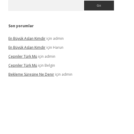
Arama
Son yorumlar
En Büyük Aslan Kimdir
için
admin
En Büyük Aslan Kimdir
için
Harun
Çepniler Türk Mü
için
admin
Çepniler Türk Mü
için
Belgin
Bekleme Süresine Ne Denir
için
admin
gir.net