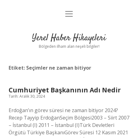
menüyü
Anasayfa
aç
Gizlilik Politikası
Yerel Haber Hikayeleri
Yasal Uyarı
Bölgeden ilham alan neşeli bilgiler!
Hakkımızda
Etiket:
Seçimler ne zaman bitiyor
Cumhuriyet Başkanının Adı Nedir
Tarih: Aralık 30, 2024
Erdoğan’ın görev süresi ne zaman bitiyor 2024?
Recep Tayyip ErdoğanSeçim Bölgesi2003 – Siirt 2007
– İstanbul (I) 2011 – İstanbul (I)Türk Devletleri
Örgütü Türkiye BaşkanıGörev Süresi 12 Kasım 2021