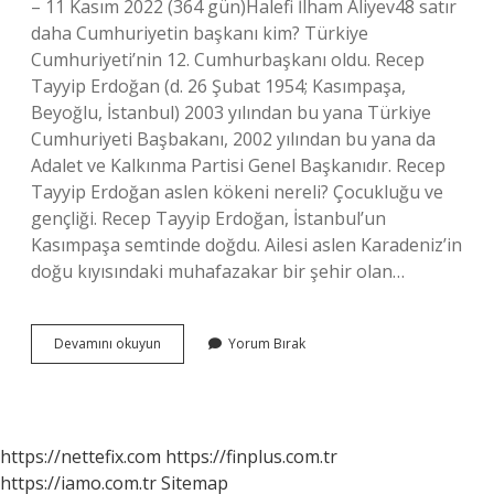
– 11 Kasım 2022 (364 gün)Halefi İlham Aliyev48 satır
daha Cumhuriyetin başkanı kim? Türkiye
Cumhuriyeti’nin 12. Cumhurbaşkanı oldu. Recep
Tayyip Erdoğan (d. 26 Şubat 1954; Kasımpaşa,
Beyoğlu, İstanbul) 2003 yılından bu yana Türkiye
Cumhuriyeti Başbakanı, 2002 yılından bu yana da
Adalet ve Kalkınma Partisi Genel Başkanıdır. Recep
Tayyip Erdoğan aslen kökeni nereli? Çocukluğu ve
gençliği. Recep Tayyip Erdoğan, İstanbul’un
Kasımpaşa semtinde doğdu. Ailesi aslen Karadeniz’in
doğu kıyısındaki muhafazakar bir şehir olan…
Cumhuriyet
Devamını okuyun
Yorum Bırak
Başkanının
Adı
Nedir
https://nettefix.com
https://finplus.com.tr
https://iamo.com.tr
Sitemap