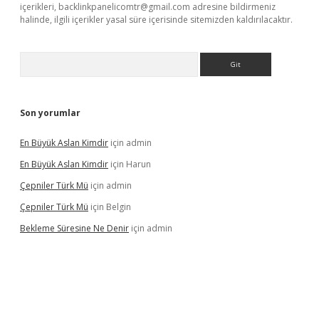
içerikleri,
backlinkpanelicomtr@gmail.com
adresine bildirmeniz
halinde, ilgili içerikler yasal süre içerisinde sitemizden kaldırılacaktır.
Arama
Son yorumlar
En Büyük Aslan Kimdir
için
admin
En Büyük Aslan Kimdir
için
Harun
Çepniler Türk Mü
için
admin
Çepniler Türk Mü
için
Belgin
Bekleme Süresine Ne Denir
için
admin