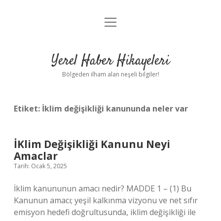
menüyü
Anasayfa
aç
Gizlilik Politikası
Yerel Haber Hikayeleri
Yasal Uyarı
Bölgeden ilham alan neşeli bilgiler!
Hakkımızda
Etiket:
İklim değişikliği kanununda neler var
İKlim Değişikliği Kanunu Neyi
Amaclar
Tarih: Ocak 5, 2025
İklim kanununun amacı nedir? MADDE 1 – (1) Bu
Kanunun amacı; yeşil kalkınma vizyonu ve net sıfır
emisyon hedefi doğrultusunda, iklim değişikliği ile