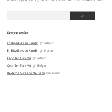
Arama
Son yorumlar
En Büyük Aslan Kimdir
için
admin
En Büyük Aslan Kimdir
için
Harun
Çepniler Türk Mü
için
admin
Çepniler Türk Mü
için
Belgin
Bekleme Süresine Ne Denir
için
admin
exper güncel giriş
betexpergir.net