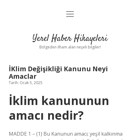
menüyü
Anasayfa
aç
Gizlilik Politikası
Yerel Haber Hikayeleri
Yasal Uyarı
Bölgeden ilham alan neşeli bilgiler!
Hakkımızda
İKlim Değişikliği Kanunu Neyi
Amaclar
Tarih: Ocak 5, 2025
İklim kanununun
amacı nedir?
MADDE 1 – (1) Bu Kanunun amacı; yeşil kalkınma