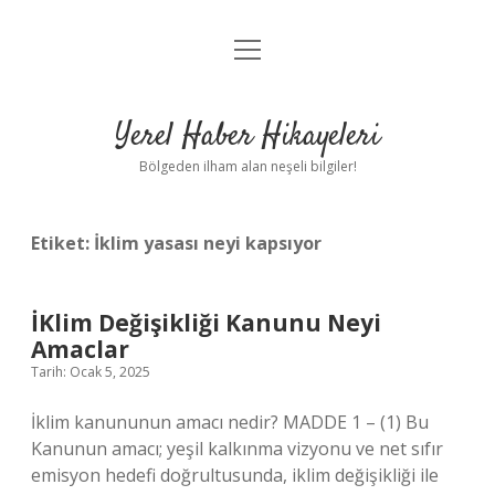
menüyü
Anasayfa
aç
Gizlilik Politikası
Yerel Haber Hikayeleri
Yasal Uyarı
Bölgeden ilham alan neşeli bilgiler!
Hakkımızda
Etiket:
İklim yasası neyi kapsıyor
İKlim Değişikliği Kanunu Neyi
Amaclar
Tarih: Ocak 5, 2025
İklim kanununun amacı nedir? MADDE 1 – (1) Bu
Kanunun amacı; yeşil kalkınma vizyonu ve net sıfır
emisyon hedefi doğrultusunda, iklim değişikliği ile