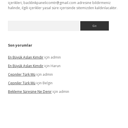
içerikleri,
backlinkpanelicomtr@gmail.com
adresine bildirmeniz
halinde, ilgili içerikler yasal süre içerisinde sitemizden kaldırılacaktır.
Arama
Son yorumlar
En Büyük Aslan Kimdir
için
admin
En Büyük Aslan Kimdir
için
Harun
Çepniler Türk Mü
için
admin
Çepniler Türk Mü
için
Belgin
Bekleme Süresine Ne Denir
için
admin