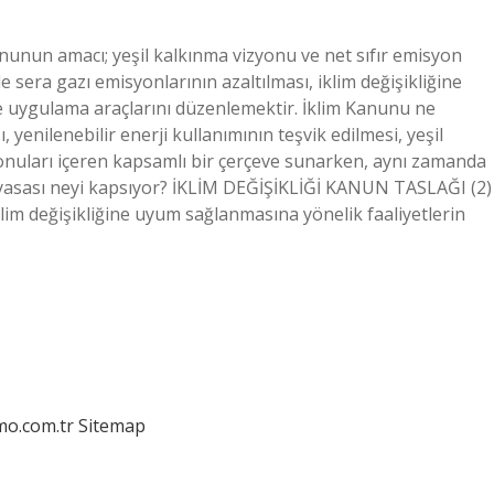
unun amacı; yeşil kalkınma vizyonu ve net sıfır emisyon
e sera gazı emisyonlarının azaltılması, iklim değişikliğine
e uygulama araçlarını düzenlemektir. İklim Kanunu ne
 yenilenebilir enerji kullanımının teşvik edilmesi, yeşil
onuları içeren kapsamlı bir çerçeve sunarken, aynı zamanda
im yasası neyi kapsıyor? İKLİM DEĞİŞİKLİĞİ KANUN TASLAĞI (2)
lim değişikliğine uyum sağlanmasına yönelik faaliyetlerin
mo.com.tr
Sitemap