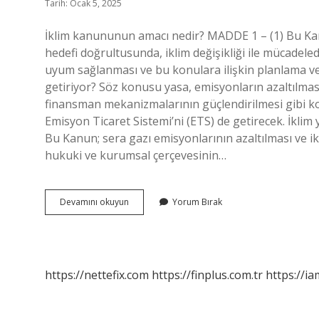
Tarih: Ocak 5, 2025
İklim kanununun amacı nedir? MADDE 1 – (1) Bu Kan
hedefi doğrultusunda, iklim değişikliği ile mücadeled
uyum sağlanması ve bu konulara ilişkin planlama v
getiriyor? Söz konusu yasa, emisyonların azaltılması,
finansman mekanizmalarının güçlendirilmesi gibi k
Emisyon Ticaret Sistemi’ni (ETS) de getirecek. İkl
Bu Kanun; sera gazı emisyonlarının azaltılması ve ik
hukuki ve kurumsal çerçevesinin…
İKlim
Devamını okuyun
Yorum Bırak
Değişikliği
Kanunu
Neyi
Amaclar
https://nettefix.com
https://finplus.com.tr
https://ia