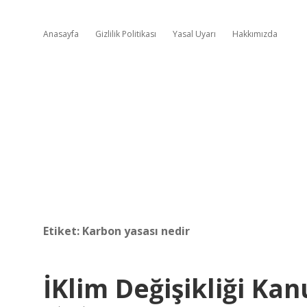
Anasayfa
Gizlilik Politikası
Yasal Uyarı
Hakkımızda
Etiket:
Karbon yasası nedir
İKlim Değişikliği K