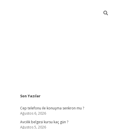
Sidebar
Son Yazılar
betexper güncel giriş
betexpergir.net
Cep telefonu ile konuşma senkron mu ?
Ağustos 6, 2026
Avcılık belgesi kursu kaç gün ?
Ağustos 5, 2026