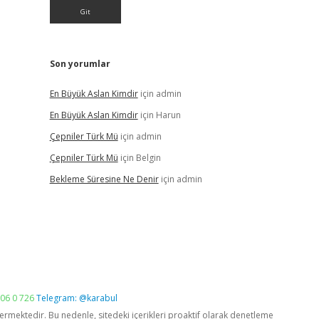
Son yorumlar
En Büyük Aslan Kimdir
için
admin
En Büyük Aslan Kimdir
için
Harun
Çepniler Türk Mü
için
admin
Çepniler Türk Mü
için
Belgin
Bekleme Süresine Ne Denir
için
admin
06 0 726
Telegram: @karabul
vermektedir. Bu nedenle, sitedeki içerikleri proaktif olarak denetleme