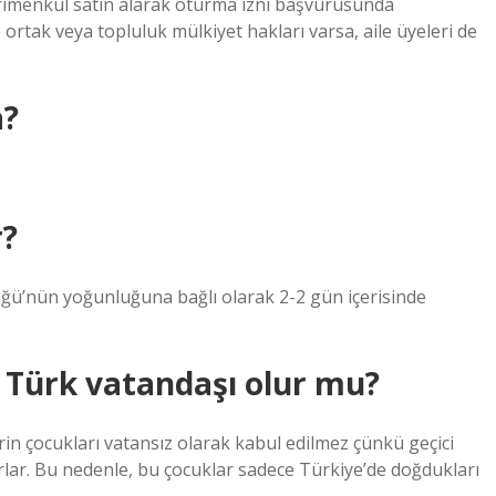
rimenkul satın alarak oturma izni başvurusunda
e ortak veya topluluk mülkiyet hakları varsa, aile üyeleri de
a?
r?
ğü’nün yoğunluğuna bağlı olarak 2-2 gün içerisinde
i Türk vatandaşı olur mu?
in çocukları vatansız olarak kabul edilmez çünkü geçici
rlar. Bu nedenle, bu çocuklar sadece Türkiye’de doğdukları