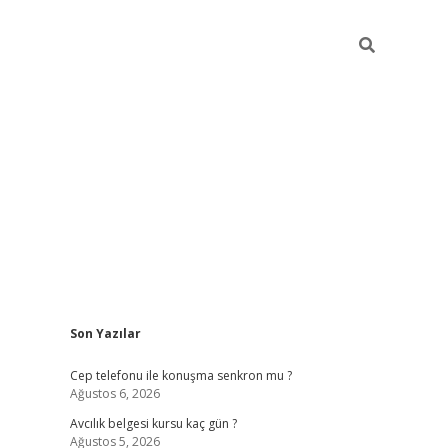
Sidebar
Son Yazılar
betexper
Cep telefonu ile konuşma senkron mu ?
Ağustos 6, 2026
Avcılık belgesi kursu kaç gün ?
Ağustos 5, 2026