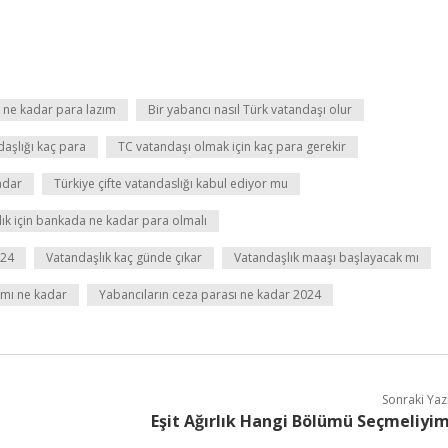
 ne kadar para lazım
Bir yabancı nasıl Türk vatandaşı olur
daşlığı kaç para
TC vatandaşı olmak için kaç para gerekir
adar
Türkiye çifte vatandaslığı kabul ediyor mu
ık için bankada ne kadar para olmalı
024
Vatandaşlık kaç günde çıkar
Vatandaşlık maaşı başlayacak mı
ımı ne kadar
Yabancıların ceza parası ne kadar 2024
Sonraki Yaz
Eşit Ağırlık Hangi Bölümü Seçmeliyi