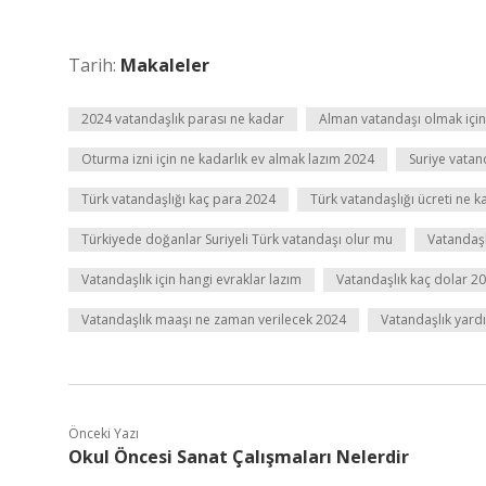
Tarih:
Makaleler
2024 vatandaşlık parası ne kadar
Alman vatandaşı olmak için
Oturma izni için ne kadarlık ev almak lazım 2024
Suriye vatan
Türk vatandaşlığı kaç para 2024
Türk vatandaşlığı ücreti ne k
Türkiyede doğanlar Suriyeli Türk vatandaşı olur mu
Vatandaşl
Vatandaşlık için hangi evraklar lazım
Vatandaşlık kaç dolar 2
Vatandaşlık maaşı ne zaman verilecek 2024
Vatandaşlık yard
Önceki Yazı
Okul Öncesi Sanat Çalışmaları Nelerdir