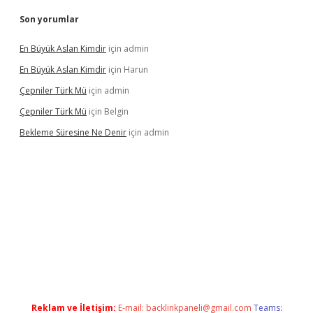
Son yorumlar
En Büyük Aslan Kimdir
için
admin
En Büyük Aslan Kimdir
için
Harun
Çepniler Türk Mü
için
admin
Çepniler Türk Mü
için
Belgin
Bekleme Süresine Ne Denir
için
admin
per güncel giriş
betexpergir.net
Reklam ve İletişim:
E-mail:
backlinkpaneli@gmail.com
Teams: