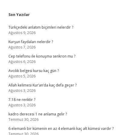
Sidebar
Son Yazılar
Türkçedeki anlatım biçimleri nelerdir ?
Ağustos 9, 2026
Kurşun faydaları nelerdir ?
Ağustos 7, 2026
Cep telefonu ile konuşma senkron mu ?
Ağustos 6, 2026
Avcılık belgesi kursu kaç gün ?
Ağustos 5, 2026
Allah kelimesi Kur’an’da kaç defa geçer ?
Ağustos 3, 2026
7.18 ne renktir ?
Ağustos 3, 2026
kadro derecesi 1 ne anlama gelir ?
Temmuz 30, 2026
6 elemanlı bir kümenin en az 4 elemanlı kaç alt kümesi vardır ?
Temmuz 30, 2026