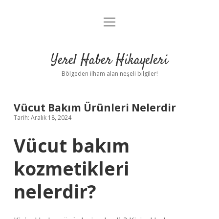
menüyü
Anasayfa
aç
Gizlilik Politikası
Yerel Haber Hikayeleri
Yasal Uyarı
Bölgeden ilham alan neşeli bilgiler!
Hakkımızda
Vücut Bakım Ürünleri Nelerdir
Tarih: Aralık 18, 2024
Vücut bakım
kozmetikleri
nelerdir?