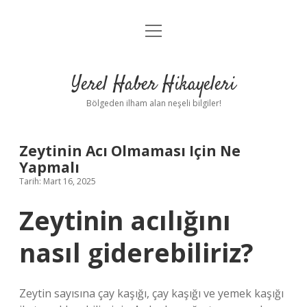
menüyü
Anasayfa
aç
Gizlilik Politikası
Yerel Haber Hikayeleri
Yasal Uyarı
Bölgeden ilham alan neşeli bilgiler!
Hakkımızda
Zeytinin Acı Olmaması Için Ne
Yapmalı
Tarih: Mart 16, 2025
Zeytinin acılığını
nasıl giderebiliriz?
Zeytin sayısına çay kaşığı, çay kaşığı ve yemek kaşığı