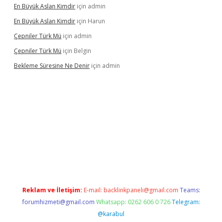
En Büyük Aslan Kimdir
için
admin
En Büyük Aslan Kimdir
için
Harun
Çepniler Türk Mü
için
admin
Çepniler Türk Mü
için
Belgin
Bekleme Süresine Ne Denir
için
admin
xper güncel giriş
betexpergir.net
Reklam ve İletişim:
E-mail:
backlinkpaneli@gmail.com
Teams:
forumhizmeti@gmail.com
Whatsapp: 0262 606 0 726
Telegram:
@karabul