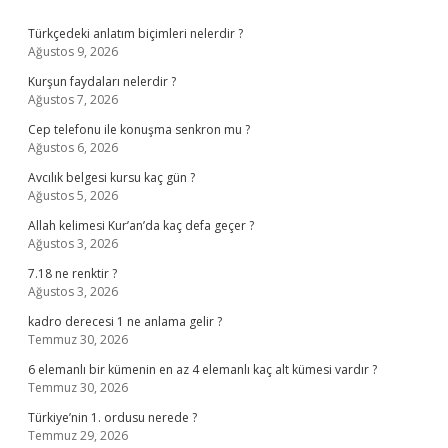
Sidebar
Türkçedeki anlatım biçimleri nelerdir ?
Ağustos 9, 2026
Kurşun faydaları nelerdir ?
Ağustos 7, 2026
Cep telefonu ile konuşma senkron mu ?
Ağustos 6, 2026
Avcılık belgesi kursu kaç gün ?
Ağustos 5, 2026
Allah kelimesi Kur’an’da kaç defa geçer ?
Ağustos 3, 2026
7.18 ne renktir ?
Ağustos 3, 2026
kadro derecesi 1 ne anlama gelir ?
Temmuz 30, 2026
6 elemanlı bir kümenin en az 4 elemanlı kaç alt kümesi vardır ?
Temmuz 30, 2026
Türkiye’nin 1. ordusu nerede ?
Temmuz 29, 2026